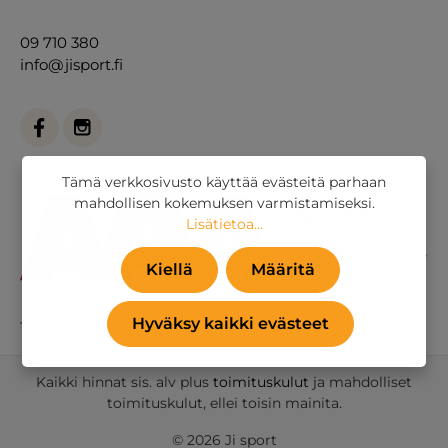
09 710 380
info@jisport.fi
Tämä verkkosivusto käyttää evästeitä parhaan
mahdollisen kokemuksen varmistamiseksi.
Lisätietoa...
Kiellä
Määritä
Hyväksy kaikki evästeet
Tai
yhteydenottolomakkeella
.
Kaikki hinnat sis. alv plus
toimituskulut
ja mahdolliset
toimituskulut, ellei toisin mainita.
© 2026 Ji sport