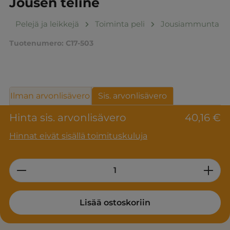
Jousen teline
Pelejä ja leikkejä
Toiminta peli
Jousiammunta
Tuotenumero:
C17-503
Ilman arvonlisävero
Sis. arvonlisävero
Hinta sis. arvonlisävero
40,16 €
Hinnat eivät sisällä toimituskuluja
Product Quantity: Enter the desired am
Lisää ostoskoriin