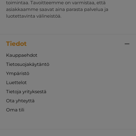
toimintaa. Tavoitteemme on varmistaa, että
asiakkaamme saavat aina parasta palvelua ja
luotettavinta välineistöä.
Tiedot
Kauppaehdot
Tietosuojakäytäntö
Ympäristö
Luettelot
Tietoja yrityksestä
Ota yhteyttä
Oma tili