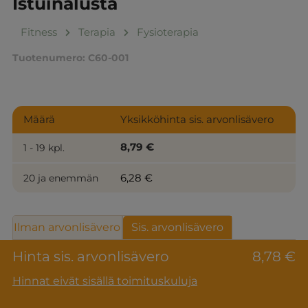
Istuinalusta
Fitness
Terapia
Fysioterapia
Tuotenumero:
C60-001
Määrä
Yksikköhinta sis. arvonlisävero
8,79 €
1 - 19 kpl.
6,28 €
20 ja enemmän
Ilman arvonlisävero
Sis. arvonlisävero
Hinta sis. arvonlisävero
8,78 €
Hinnat eivät sisällä toimituskuluja