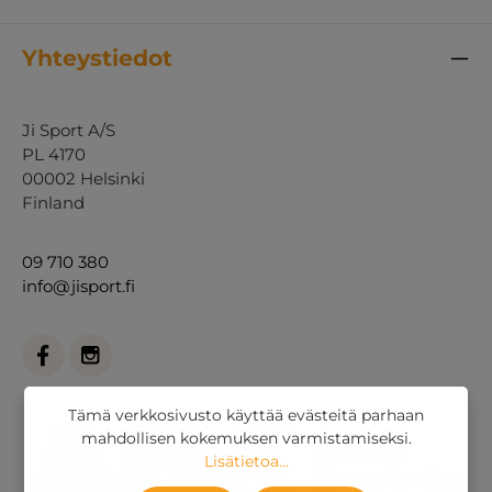
Yhteystiedot
Ji Sport A/S
PL 4170
00002 Helsinki
Finland
09 710 380
info@jisport.fi
Tämä verkkosivusto käyttää evästeitä parhaan
mahdollisen kokemuksen varmistamiseksi.
Lisätietoa...