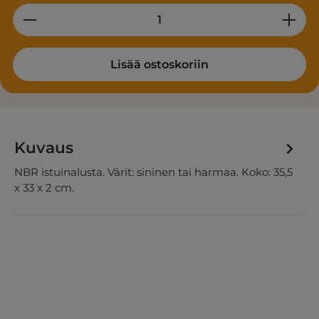
Product Quantity: Enter the desired am
Lisää ostoskoriin
Kuvaus
NBR istuinalusta. Värit: sininen tai harmaa. Koko: 35,5
x 33 x 2 cm.