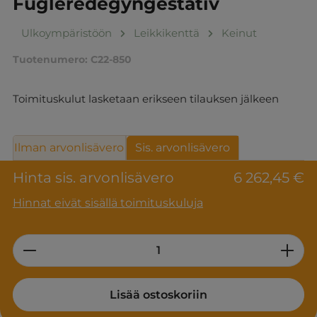
Fugleredegyngestativ
Ulkoympäristöön
Leikkikenttä
Keinut
Tuotenumero:
C22-850
Toimituskulut lasketaan erikseen tilauksen jälkeen
Ilman arvonlisävero
Sis. arvonlisävero
Hinta sis. arvonlisävero
6 262,45 €
Hinnat eivät sisällä toimituskuluja
Product Quantity: Enter the desired am
Lisää ostoskoriin