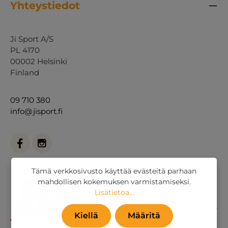
Yhteystiedot
Ji Sport A/S
PL 4170
00002 Helsinki
Finland
09 710 380
info@jisport.fi
Tämä verkkosivusto käyttää evästeitä parhaan
mahdollisen kokemuksen varmistamiseksi.
Lisätietoa...
Kiellä
Määritä