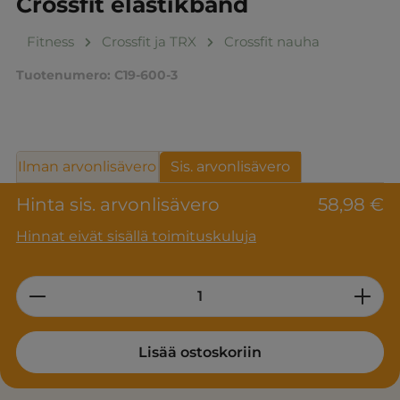
Crossfit elastikbånd
Fitness
Crossfit ja TRX
Crossfit nauha
Tuotenumero:
C19-600-3
Ilman arvonlisävero
Sis. arvonlisävero
Hinta sis. arvonlisävero
58,98 €
Hinnat eivät sisällä toimituskuluja
Product Quantity: Enter the desired am
Lisää ostoskoriin