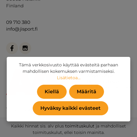
Finland
09 710 380
info@jisport.fi
Tämä verkkosivusto käyttää evästeitä parhaan
mahdollisen kokemuksen varmistamiseksi.
Lisätietoa...
Kiellä
Määritä
Hyväksy kaikki evästeet
Tai
yhteydenottolomakkeella
.
Kaikki hinnat sis. alv plus
toimituskulut
ja mahdolliset
toimituskulut, ellei toisin mainita.