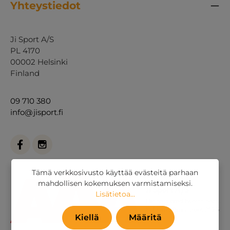
Yhteystiedot
Ji Sport A/S
PL 4170
00002 Helsinki
Finland
09 710 380
info@jisport.fi
Tämä verkkosivusto käyttää evästeitä parhaan
mahdollisen kokemuksen varmistamiseksi.
Lisätietoa...
Kiellä
Määritä