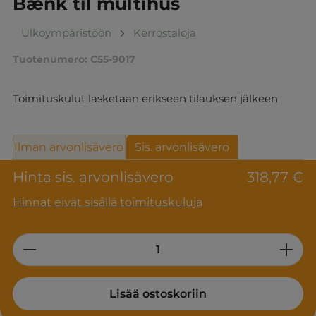
Bænk til multihus
Ulkoympäristöön
Kerrostaloja
Tuotenumero:
C55-9017
Toimituskulut lasketaan erikseen tilauksen jälkeen
Ilman arvonlisävero
Sis. arvonlisävero
Hinta sis. arvonlisävero
318,77 €
Hinnat eivät sisällä toimituskuluja
Product Quantity: Enter the desired am
Lisää ostoskoriin