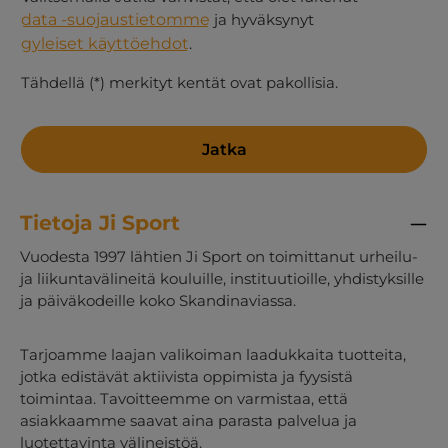
data -suojaustietomme
ja hyväksynyt
gyleiset käyttöehdot
.
Tähdellä (*) merkityt kentät ovat pakollisia.
Jatka
Tietoja Ji Sport
Vuodesta 1997 lähtien Ji Sport on toimittanut urheilu-
ja liikuntavälineitä kouluille, instituutioille, yhdistyksille
ja päiväkodeille koko Skandinaviassa.
Tarjoamme laajan valikoiman laadukkaita tuotteita,
jotka edistävät aktiivista oppimista ja fyysistä
toimintaa. Tavoitteemme on varmistaa, että
asiakkaamme saavat aina parasta palvelua ja
luotettavinta välineistöä.