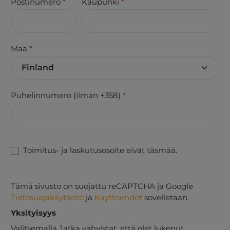
Postinumero
*
Kaupunki
*
Maa
*
Puhelinnumero (ilman +358)
*
Toimitus- ja laskutusosoite eivät täsmää.
Tämä sivusto on suojattu reCAPTCHA ja Google
Tietosuojakäytäntö
ja
Käyttöehdot
sovelletaan.
Yksityisyys
Valitsemalla Jatka vahvistat, että olet lukenut