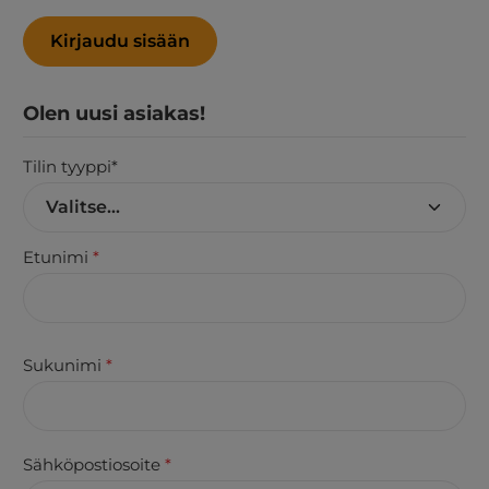
Kirjaudu sisään
Olen uusi asiakas!
Tilin tyyppi*
Henkilökohtaiset tiedot
Etunimi
*
Sukunimi
*
Sähköpostiosoite
*