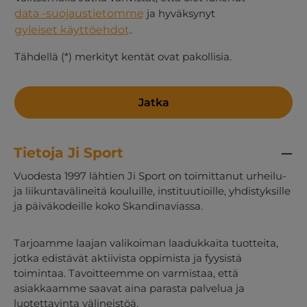
data -suojaustietomme
ja hyväksynyt
gyleiset käyttöehdot
.
Tähdellä (*) merkityt kentät ovat pakollisia.
Jatka
Tietoja Ji Sport
Vuodesta 1997 lähtien Ji Sport on toimittanut urheilu-
ja liikuntavälineitä kouluille, instituutioille, yhdistyksille
ja päiväkodeille koko Skandinaviassa.
Tarjoamme laajan valikoiman laadukkaita tuotteita,
jotka edistävät aktiivista oppimista ja fyysistä
toimintaa. Tavoitteemme on varmistaa, että
asiakkaamme saavat aina parasta palvelua ja
luotettavinta välineistöä.