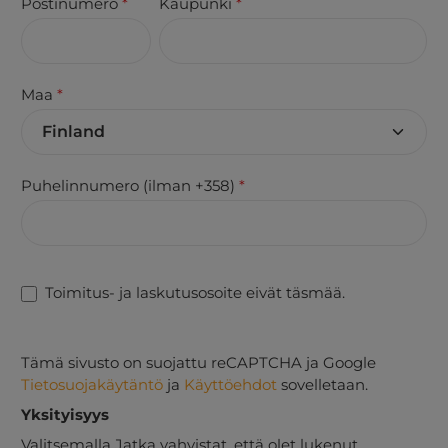
Postinumero
*
Kaupunki
*
Maa
*
Puhelinnumero (ilman +358)
*
Toimitus- ja laskutusosoite eivät täsmää.
Tämä sivusto on suojattu reCAPTCHA ja Google
Tietosuojakäytäntö
ja
Käyttöehdot
sovelletaan.
Yksityisyys
Valitsemalla Jatka vahvistat, että olet lukenut