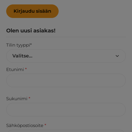
Kirjaudu sisään
Olen uusi asiakas!
Tilin tyyppi*
Henkilökohtaiset tiedot
Etunimi
*
Sukunimi
*
Sähköpostiosoite
*